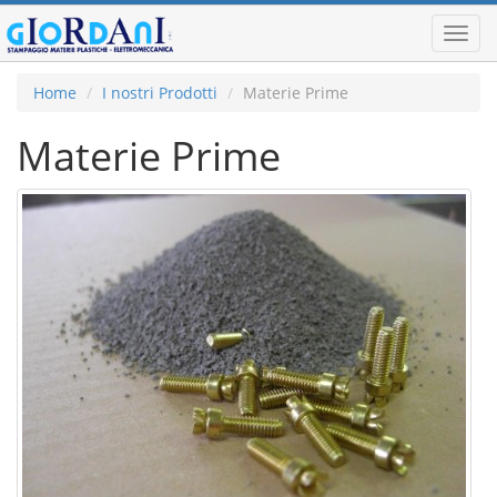
Toggl
navig
Home
I nostri Prodotti
Materie Prime
Materie Prime